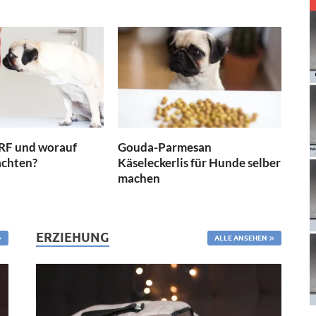
RF und worauf
Gouda-Parmesan
achten?
Käseleckerlis für Hunde selber
machen
ERZIEHUNG
ALLE ANSEHEN