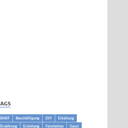
TAGS
BARF
Beschäftigung
DIY
Erkältung
Ernährung
Erziehung
Fencheltee
Gassi