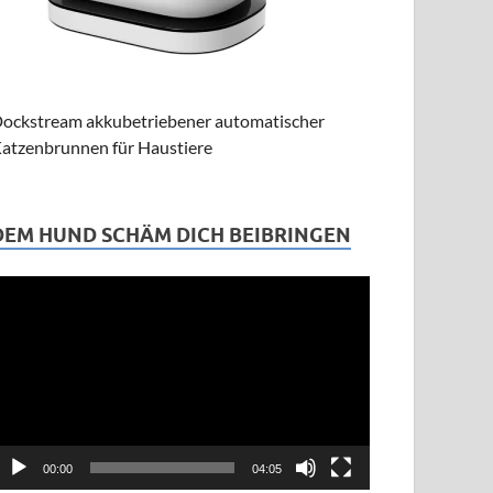
ichtigsten Fragen
ockstream akkubetriebener automatischer
atzenbrunnen für Haustiere
DEM HUND SCHÄM DICH BEIBRINGEN
ideo-
layer
00:00
04:05