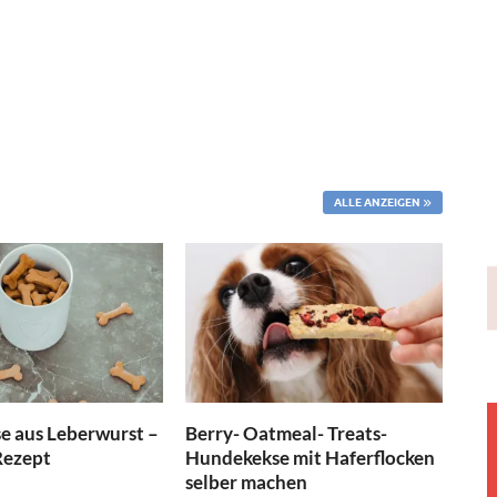
ALLE ANZEIGEN
 aus Leberwurst –
Berry- Oatmeal- Treats-
Rezept
Hundekekse mit Haferflocken
selber machen