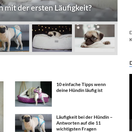
ne Hündin läufig ist
w
D
K
V
P
10 einfache Tipps wenn
deine Hündin läufig ist
Läufigkeit bei der Hündin –
Antworten auf die 11
wichtigsten Fragen