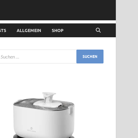
STS
ALLGEMEIN
SHOP
LLGEMEIN
/
GESUNDHEIT
äufigkeit bei der Hündin – Antworten a