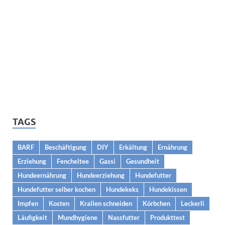
TAGS
BARF
Beschäftigung
DIY
Erkältung
Ernährung
Erziehung
Fencheltee
Gassi
Gesundheit
Hundeernährung
Hundeerziehung
Hundefutter
Hundefutter selber kochen
Hundekeks
Hundekissen
Impfen
Kosten
Krallen schneiden
Körbchen
Leckerli
Läufigkeit
Mundhygiene
Nassfutter
Produkttest