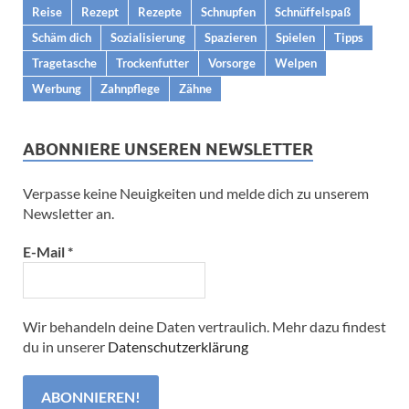
Reise
Rezept
Rezepte
Schnupfen
Schnüffelspaß
Schäm dich
Sozialisierung
Spazieren
Spielen
Tipps
Tragetasche
Trockenfutter
Vorsorge
Welpen
Werbung
Zahnpflege
Zähne
ABONNIERE UNSEREN NEWSLETTER
Verpasse keine Neuigkeiten und melde dich zu unserem
Newsletter an.
E-Mail
*
Wir behandeln deine Daten vertraulich. Mehr dazu findest
du in unserer
Datenschutzerklärung