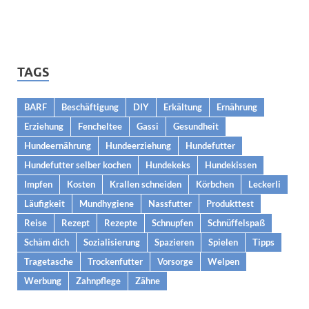
TAGS
BARF
Beschäftigung
DIY
Erkältung
Ernährung
Erziehung
Fencheltee
Gassi
Gesundheit
Hundeernährung
Hundeerziehung
Hundefutter
Hundefutter selber kochen
Hundekeks
Hundekissen
Impfen
Kosten
Krallen schneiden
Körbchen
Leckerli
Läufigkeit
Mundhygiene
Nassfutter
Produkttest
Reise
Rezept
Rezepte
Schnupfen
Schnüffelspaß
Schäm dich
Sozialisierung
Spazieren
Spielen
Tipps
Tragetasche
Trockenfutter
Vorsorge
Welpen
Werbung
Zahnpflege
Zähne