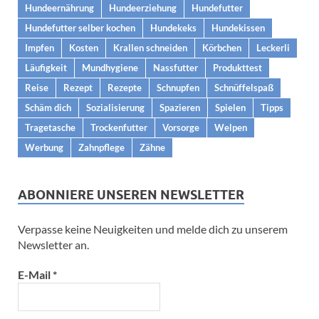
Hundeernährung
Hundeerziehung
Hundefutter
Hundefutter selber kochen
Hundekeks
Hundekissen
Impfen
Kosten
Krallen schneiden
Körbchen
Leckerli
Läufigkeit
Mundhygiene
Nassfutter
Produkttest
Reise
Rezept
Rezepte
Schnupfen
Schnüffelspaß
Schäm dich
Sozialisierung
Spazieren
Spielen
Tipps
Tragetasche
Trockenfutter
Vorsorge
Welpen
Werbung
Zahnpflege
Zähne
ABONNIERE UNSEREN NEWSLETTER
Verpasse keine Neuigkeiten und melde dich zu unserem
Newsletter an.
E-Mail
*