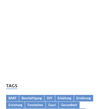
TAGS
BARF
Beschäftigung
DIY
Erkältung
Ernährung
Erziehung
Fencheltee
Gassi
Gesundheit