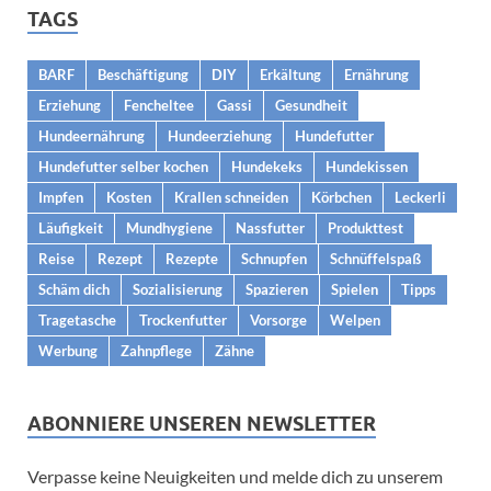
TAGS
BARF
Beschäftigung
DIY
Erkältung
Ernährung
Erziehung
Fencheltee
Gassi
Gesundheit
Hundeernährung
Hundeerziehung
Hundefutter
Hundefutter selber kochen
Hundekeks
Hundekissen
Impfen
Kosten
Krallen schneiden
Körbchen
Leckerli
Läufigkeit
Mundhygiene
Nassfutter
Produkttest
Reise
Rezept
Rezepte
Schnupfen
Schnüffelspaß
Schäm dich
Sozialisierung
Spazieren
Spielen
Tipps
Tragetasche
Trockenfutter
Vorsorge
Welpen
Werbung
Zahnpflege
Zähne
ABONNIERE UNSEREN NEWSLETTER
Verpasse keine Neuigkeiten und melde dich zu unserem