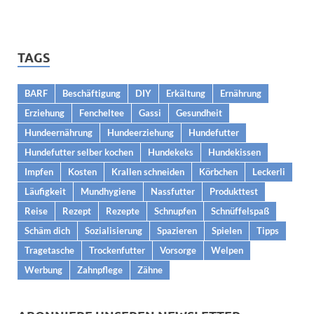
TAGS
BARF
Beschäftigung
DIY
Erkältung
Ernährung
Erziehung
Fencheltee
Gassi
Gesundheit
Hundeernährung
Hundeerziehung
Hundefutter
Hundefutter selber kochen
Hundekeks
Hundekissen
Impfen
Kosten
Krallen schneiden
Körbchen
Leckerli
Läufigkeit
Mundhygiene
Nassfutter
Produkttest
Reise
Rezept
Rezepte
Schnupfen
Schnüffelspaß
Schäm dich
Sozialisierung
Spazieren
Spielen
Tipps
Tragetasche
Trockenfutter
Vorsorge
Welpen
Werbung
Zahnpflege
Zähne