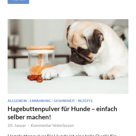
ALLGEMEIN
/
ERNÄHRUNG
/
GESUNDHEIT
/
REZEPTE
Hagebuttenpulver für Hunde – einfach
selber machen!
20. Januar
-
Kommentar hinterlassen
Hagebuttenpulver für Hunde ist eine tolle Quelle für