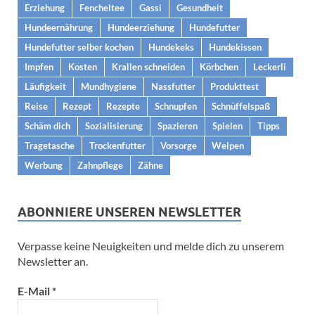
Erziehung
Fencheltee
Gassi
Gesundheit
Hundeernährung
Hundeerziehung
Hundefutter
Hundefutter selber kochen
Hundekeks
Hundekissen
Impfen
Kosten
Krallen schneiden
Körbchen
Leckerli
Läufigkeit
Mundhygiene
Nassfutter
Produkttest
Reise
Rezept
Rezepte
Schnupfen
Schnüffelspaß
Schäm dich
Sozialisierung
Spazieren
Spielen
Tipps
Tragetasche
Trockenfutter
Vorsorge
Welpen
Werbung
Zahnpflege
Zähne
ABONNIERE UNSEREN NEWSLETTER
Verpasse keine Neuigkeiten und melde dich zu unserem
Newsletter an.
E-Mail
*