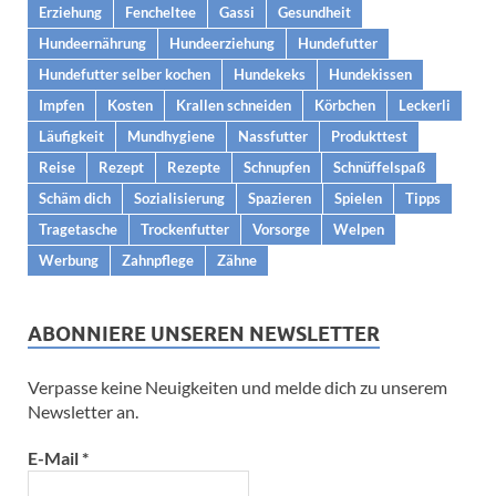
Erziehung
Fencheltee
Gassi
Gesundheit
Hundeernährung
Hundeerziehung
Hundefutter
Hundefutter selber kochen
Hundekeks
Hundekissen
Impfen
Kosten
Krallen schneiden
Körbchen
Leckerli
Läufigkeit
Mundhygiene
Nassfutter
Produkttest
Reise
Rezept
Rezepte
Schnupfen
Schnüffelspaß
Schäm dich
Sozialisierung
Spazieren
Spielen
Tipps
Tragetasche
Trockenfutter
Vorsorge
Welpen
Werbung
Zahnpflege
Zähne
ABONNIERE UNSEREN NEWSLETTER
Verpasse keine Neuigkeiten und melde dich zu unserem
Newsletter an.
E-Mail
*