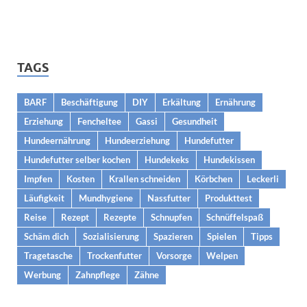
TAGS
BARF
Beschäftigung
DIY
Erkältung
Ernährung
Erziehung
Fencheltee
Gassi
Gesundheit
Hundeernährung
Hundeerziehung
Hundefutter
Hundefutter selber kochen
Hundekeks
Hundekissen
Impfen
Kosten
Krallen schneiden
Körbchen
Leckerli
Läufigkeit
Mundhygiene
Nassfutter
Produkttest
Reise
Rezept
Rezepte
Schnupfen
Schnüffelspaß
Schäm dich
Sozialisierung
Spazieren
Spielen
Tipps
Tragetasche
Trockenfutter
Vorsorge
Welpen
Werbung
Zahnpflege
Zähne