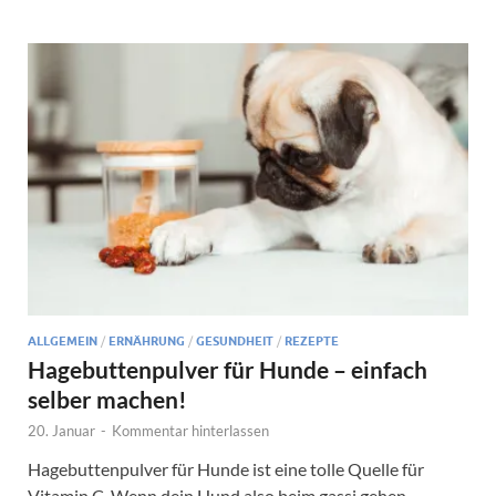
ALLGEMEIN
/
ERNÄHRUNG
/
GESUNDHEIT
/
REZEPTE
Hagebuttenpulver für Hunde – einfach
selber machen!
20. Januar
-
Kommentar hinterlassen
Hagebuttenpulver für Hunde ist eine tolle Quelle für
Vitamin C. Wenn dein Hund also beim gassi gehen