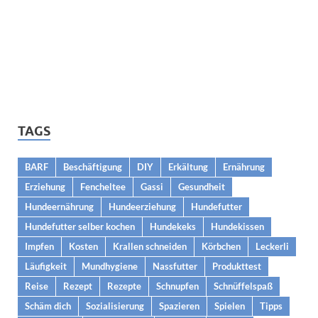
TAGS
BARF
Beschäftigung
DIY
Erkältung
Ernährung
Erziehung
Fencheltee
Gassi
Gesundheit
Hundeernährung
Hundeerziehung
Hundefutter
Hundefutter selber kochen
Hundekeks
Hundekissen
Impfen
Kosten
Krallen schneiden
Körbchen
Leckerli
Läufigkeit
Mundhygiene
Nassfutter
Produkttest
Reise
Rezept
Rezepte
Schnupfen
Schnüffelspaß
Schäm dich
Sozialisierung
Spazieren
Spielen
Tipps