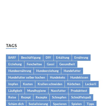
TAGS
BARF
Beschäftigung
DIY
Erkältung
Ernährung
Erziehung
Fencheltee
Gassi
Gesundheit
Hundeernährung
Hundeerziehung
Hundefutter
Hundefutter selber kochen
Hundekeks
Hundekissen
Impfen
Kosten
Krallen schneiden
Körbchen
Leckerli
Läufigkeit
Mundhygiene
Nassfutter
Produkttest
Reise
Rezept
Rezepte
Schnupfen
Schnüffelspaß
Schäm dich
Sozialisierung
Spazieren
Spielen
Tipps