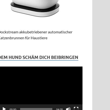
ockstream akkubetriebener automatischer
atzenbrunnen für Haustiere
DEM HUND SCHÄM DICH BEIBRINGEN
ideo-
layer
00:00
04:05