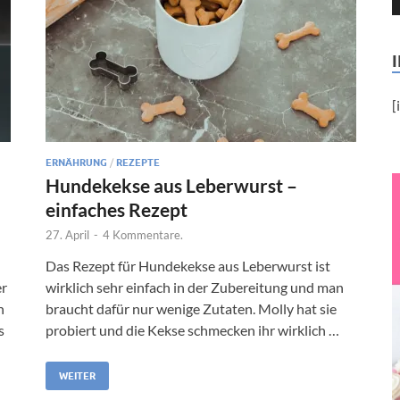
[
ERNÄHRUNG
/
REZEPTE
Hundekekse aus Leberwurst –
einfaches Rezept
27. April
-
4 Kommentare.
Das Rezept für Hundekekse aus Leberwurst ist
er
wirklich sehr einfach in der Zubereitung und man
n
braucht dafür nur wenige Zutaten. Molly hat sie
s
probiert und die Kekse schmecken ihr wirklich …
WEITER