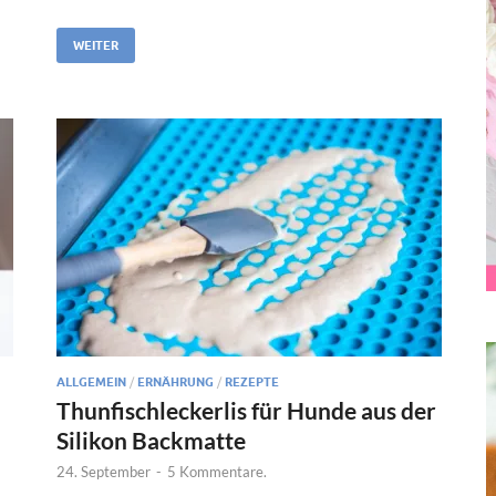
WEITER
ALLGEMEIN
/
ERNÄHRUNG
/
REZEPTE
Thunfischleckerlis für Hunde aus der
Silikon Backmatte
24. September
-
5 Kommentare.