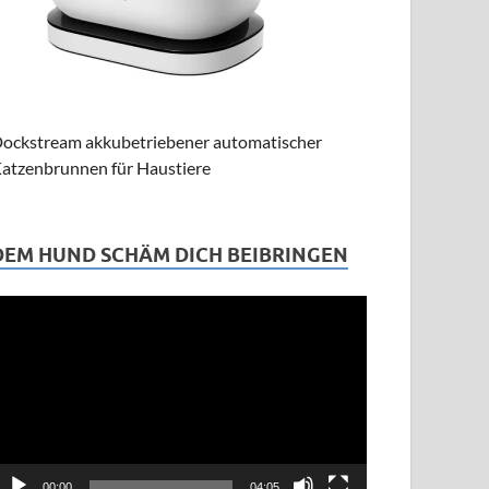
ockstream akkubetriebener automatischer
atzenbrunnen für Haustiere
DEM HUND SCHÄM DICH BEIBRINGEN
ideo-
layer
00:00
04:05