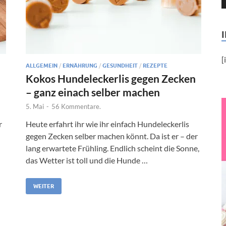
[
ALLGEMEIN
/
ERNÄHRUNG
/
GESUNDHEIT
/
REZEPTE
Kokos Hundeleckerlis gegen Zecken
– ganz einach selber machen
5. Mai
-
56 Kommentare.
r
Heute erfahrt ihr wie ihr einfach Hundeleckerlis
gegen Zecken selber machen könnt. Da ist er – der
lang erwartete Frühling. Endlich scheint die Sonne,
das Wetter ist toll und die Hunde …
WEITER