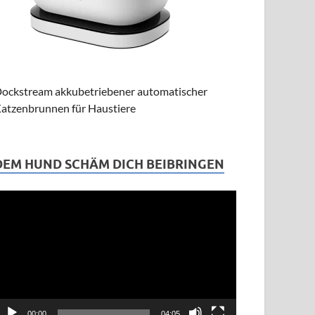
ockstream akkubetriebener automatischer
atzenbrunnen für Haustiere
DEM HUND SCHÄM DICH BEIBRINGEN
ideo-
layer
00:00
04:05