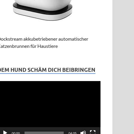
ockstream akkubetriebener automatischer
atzenbrunnen für Haustiere
DEM HUND SCHÄM DICH BEIBRINGEN
ideo-
layer
00:00
04:05