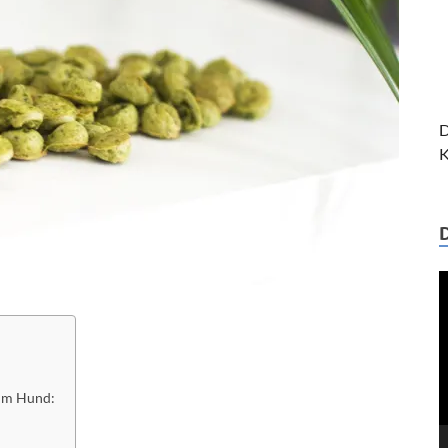
D
K
V
P
eim Hund: