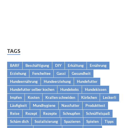
TAGS
BARF
Beschäftigung
DIY
Erkältung
Ernährung
Erziehung
Fencheltee
Gassi
Gesundheit
Hundeernährung
Hundeerziehung
Hundefutter
Hundefutter selber kochen
Hundekeks
Hundekissen
Impfen
Kosten
Krallen schneiden
Körbchen
Leckerli
Läufigkeit
Mundhygiene
Nassfutter
Produkttest
Reise
Rezept
Rezepte
Schnupfen
Schnüffelspaß
Schäm dich
Sozialisierung
Spazieren
Spielen
Tipps