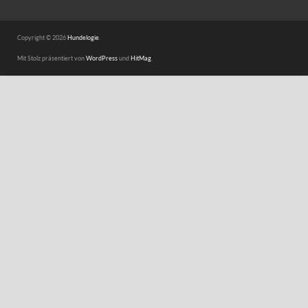
Copyright © 2026
Hundelogie
.
Mit Stolz präsentiert von
WordPress
und
HitMag
.