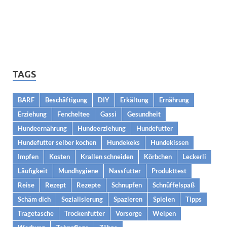
TAGS
BARF
Beschäftigung
DIY
Erkältung
Ernährung
Erziehung
Fencheltee
Gassi
Gesundheit
Hundeernährung
Hundeerziehung
Hundefutter
Hundefutter selber kochen
Hundekeks
Hundekissen
Impfen
Kosten
Krallen schneiden
Körbchen
Leckerli
Läufigkeit
Mundhygiene
Nassfutter
Produkttest
Reise
Rezept
Rezepte
Schnupfen
Schnüffelspaß
Schäm dich
Sozialisierung
Spazieren
Spielen
Tipps
Tragetasche
Trockenfutter
Vorsorge
Welpen