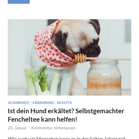
GESUNDHEIT
/
ERNÄHRUNG
/
REZEPTE
Ist dein Hund erkältet? Selbstgemachter
Fencheltee kann helfen!
20. Januar
-
Kommentar hinterlassen
Wie auch wir Menschen kann es in der kalten Jahreszeit