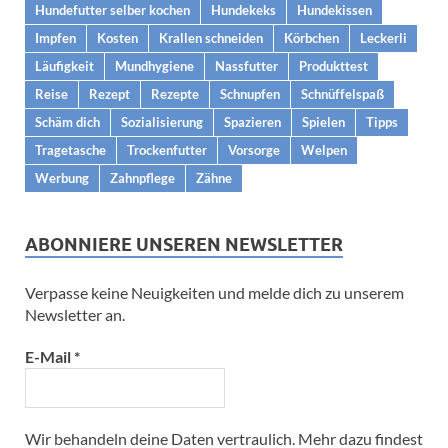
Hundefutter selber kochen
Hundekeks
Hundekissen
Impfen
Kosten
Krallen schneiden
Körbchen
Leckerli
Läufigkeit
Mundhygiene
Nassfutter
Produkttest
Reise
Rezept
Rezepte
Schnupfen
Schnüffelspaß
Schäm dich
Sozialisierung
Spazieren
Spielen
Tipps
Tragetasche
Trockenfutter
Vorsorge
Welpen
Werbung
Zahnpflege
Zähne
ABONNIERE UNSEREN NEWSLETTER
Verpasse keine Neuigkeiten und melde dich zu unserem
Newsletter an.
E-Mail
*
Wir behandeln deine Daten vertraulich. Mehr dazu findest