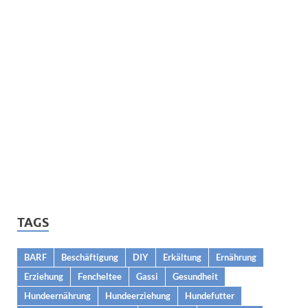
TAGS
BARF
Beschäftigung
DIY
Erkältung
Ernährung
Erziehung
Fencheltee
Gassi
Gesundheit
Hundeernährung
Hundeerziehung
Hundefutter