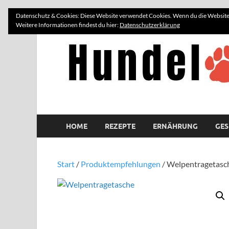
Datenschutz & Cookies: Diese Website verwendet Cookies. Wenn du die Website 
Weitere Informationen findest du hier:
Datenschutzerklärung
HOME
REZEPTE
ERNÄHRUNG
GES
Start
/
Produktempfehlungen
/ Welpentragetasc