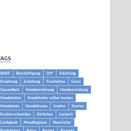
TAGS
BARF
Beschäftigung
DIY
Erkältung
Ernährung
Erziehung
Fencheltee
Gassi
Gesundheit
Hundeernährung
Hundeerziehung
Hundefutter
Hundefutter selber kochen
Hundekeks
Hundekissen
Impfen
Kosten
Krallen schneiden
Körbchen
Leckerli
Läufigkeit
Mundhygiene
Nassfutter
Produkttest
Reise
Rezept
Rezepte