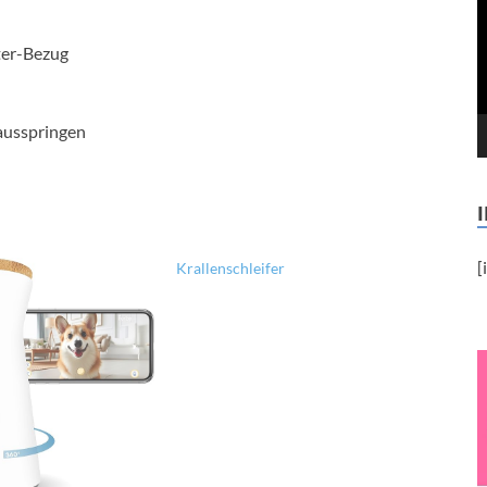
ter-Bezug
rausspringen
[
Krallenschleifer